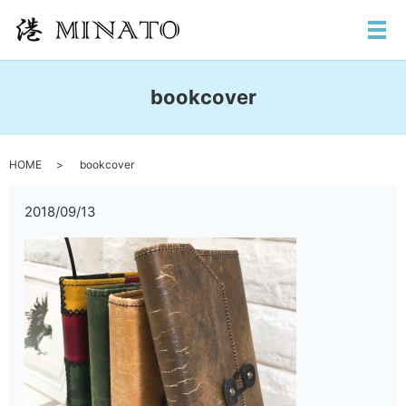
メ
bookcover
HOME
bookcover
2018/09/13